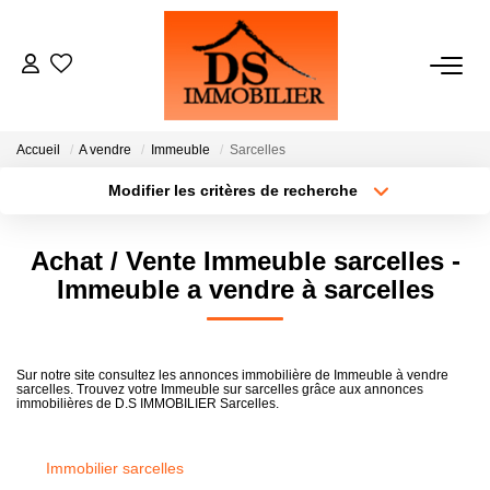
ACHATS
Accueil
A vendre
Immeuble
Sarcelles
LOCATIONS
Modifier les critères de recherche
Localisation
Type de transaction
Surface min
ESTIMATION
Achat / Vente Immeuble sarcelles -
Type de bien
Immeuble a vendre à sarcelles
Plus de critères
Budget max
GESTION
Créer une alerte
NOTRE AGENCE
Sur notre site consultez les annonces immobilière de Immeuble à vendre
sarcelles. Trouvez votre Immeuble sur sarcelles grâce aux annonces
immobilières de D.S IMMOBILIER Sarcelles.
RECRUTEMENT
Immobilier sarcelles