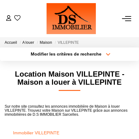
ACHATS
Accueil
A louer
Maison
VILLEPINTE
LOCATIONS
Modifier les critères de recherche
Type de transaction
Localisation
Acheter
Localisation
ESTIMATION
Location Maison VILLEPINTE -
Type de bien
Sélectionnez...
Surface min
Maison a louer à VILLEPINTE
GESTION
Plus de critères
Budget max
NOTRE AGENCE
Sur notre site consultez les annonces immobilière de Maison à louer
VILLEPINTE. Trouvez votre Maison sur VILLEPINTE grâce aux annonces
Créer une alerte
immobilières de D.S IMMOBILIER Sarcelles.
RECRUTEMENT
Immobilier VILLEPINTE