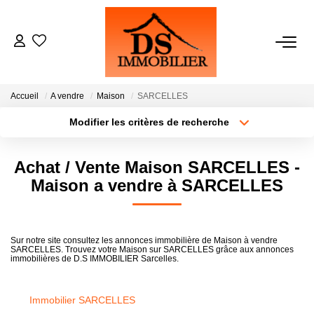
ACHATS
Accueil
A vendre
Maison
SARCELLES
LOCATIONS
Modifier les critères de recherche
Type de transaction
Localisation
Acheter
Localisation
ESTIMATION
Achat / Vente Maison SARCELLES -
Type de bien
Sélectionnez...
Surface min
Maison a vendre à SARCELLES
GESTION
Plus de critères
Budget max
NOTRE AGENCE
Sur notre site consultez les annonces immobilière de Maison à vendre
SARCELLES. Trouvez votre Maison sur SARCELLES grâce aux annonces
Créer une alerte
immobilières de D.S IMMOBILIER Sarcelles.
RECRUTEMENT
Immobilier SARCELLES