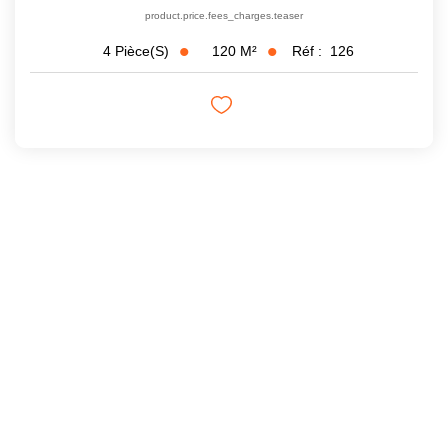
product.price.fees_charges.teaser
120
M²
Réf :
126
4
Pièce(s)