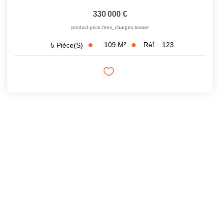
330 000 €
product.price.fees_charges.teaser
109
M²
Réf :
123
5
Pièce(s)