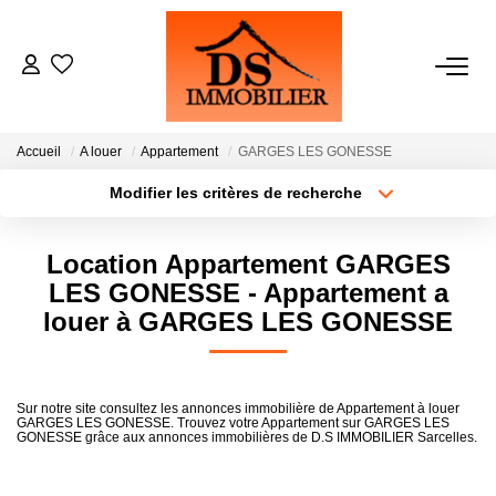
ACHATS
Accueil
A louer
Appartement
GARGES LES GONESSE
LOCATIONS
Modifier les critères de recherche
Type de transaction
Localisation
Acheter
Localisation
ESTIMATION
Location Appartement GARGES
Type de bien
Sélectionnez...
Surface min
LES GONESSE - Appartement a
GESTION
louer à GARGES LES GONESSE
Plus de critères
Budget max
NOTRE AGENCE
Créer une alerte
Sur notre site consultez les annonces immobilière de Appartement à louer
GARGES LES GONESSE. Trouvez votre Appartement sur GARGES LES
GONESSE grâce aux annonces immobilières de D.S IMMOBILIER Sarcelles.
RECRUTEMENT