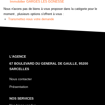
Immobilier GARGES LES GONESSE
CONTACT
Nous n'avons pas de biens à vous proposer dans la catégorie pour le
moment , plusieurs options s'offrent à vous :
Transmettez-nous votre demande
L'AGENCE
67 BOULEVARD DU GENERAL DE GAULLE, 95200
SARCELLES
Nous contacter
Présentation
NOS SERVICES