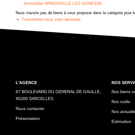
Immobilier ARNOUVILLE LES GONESSE
Nous n'avons pas de biens à vous proposer dans la catégorie pour le
Transmettez-nous votre demande
L'AGENCE
NOS SERVI
67 BOULEVARD DU GENERAL DE GAULLE,
Nos biens v
95200 SARCELLES
Nos outils
Nous contacter
Nos actualit
Présentation
Estimation