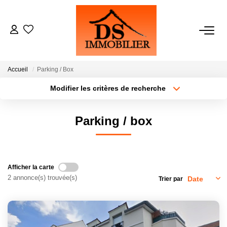
ACHATS
Accueil
Parking / Box
LOCATIONS
Modifier les critères de recherche
Type de transaction
Localisation
Acheter
Localisation
ESTIMATION
Parking / box
Type de bien
Sélectionnez...
Surface min
GESTION
Plus de critères
Budget max
Afficher la carte
NOTRE AGENCE
2 annonce(s) trouvée(s)
Trier par
Créer une alerte
RECRUTEMENT