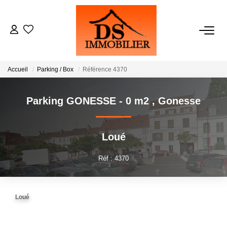
ACHATS
Accueil
Parking / Box
Référence 4370
LOCATIONS
Parking GONESSE - 0 m2
,
Gonesse
ESTIMATION
Loué
GESTION
Réf : 4370
NOTRE AGENCE
Loué
RECRUTEMENT