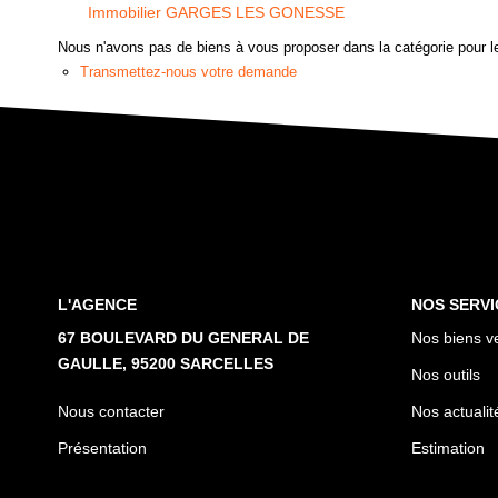
Immobilier GARGES LES GONESSE
Nous n'avons pas de biens à vous proposer dans la catégorie pour le
Transmettez-nous votre demande
L'AGENCE
NOS SERVI
67 BOULEVARD DU GENERAL DE
Nos biens v
GAULLE, 95200 SARCELLES
Nos outils
Nous contacter
Nos actualit
Présentation
Estimation