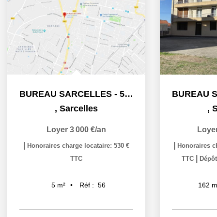
BUREAU SARCELLES - 5 m2
,
Sarcelles
,
S
Loyer 3 000 €/an
Loyer
|
|
Honoraires charge locataire: 530 €
Honoraires ch
|
TTC
TTC
Dépôt
Réf :
56
5
m²
162
m