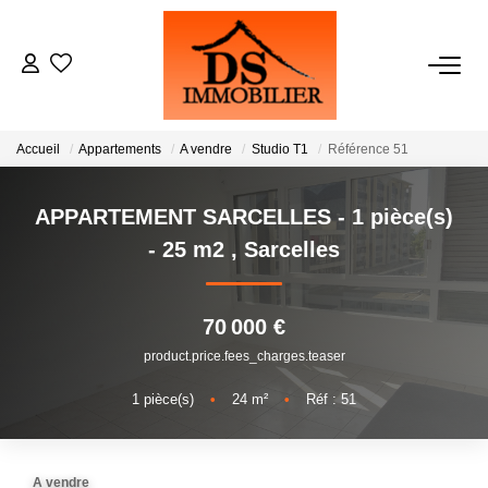
ACHATS
Accueil
Appartements
A vendre
Studio T1
Référence 51
LOCATIONS
APPARTEMENT SARCELLES - 1 pièce(s)
ESTIMATION
- 25 m2
,
Sarcelles
GESTION
70 000 €
product.price.fees_charges.teaser
NOTRE AGENCE
1
pièce(s)
•
24
m²
•
Réf : 51
RECRUTEMENT
A vendre