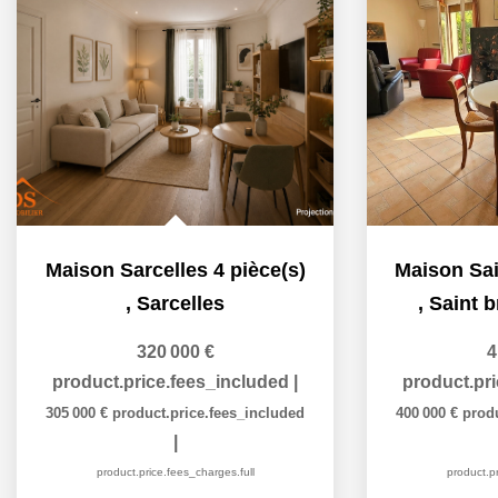
Maison Sarcelles 4 pièce(s)
,
Sarcelles
,
Saint b
320 000 €
4
product.price.fees_included
|
product.pr
305 000 €
product.price.fees_included
400 000 €
prod
|
product.price.fees_charges.full
product.pr