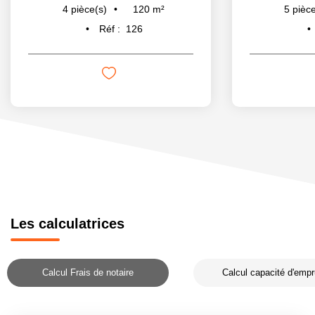
120
m²
4
pièce(s)
5
pièce
Réf :
126
Les calculatrices
Calcul Frais de notaire
Calcul capacité d'empr