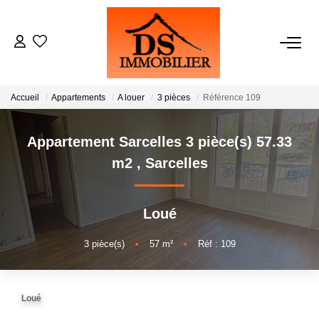
ACHATS
Accueil
Appartements
A louer
3 pièces
Référence 109
LOCATIONS
Appartement Sarcelles 3 pièce(s) 57.33
ESTIMATION
m2
,
Sarcelles
GESTION
Loué
NOTRE AGENCE
3
pièce(s)
•
57
m²
•
Réf : 109
RECRUTEMENT
Loué