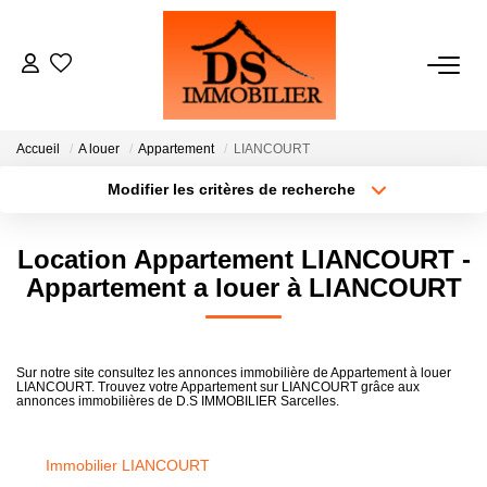
ACHATS
Accueil
A louer
Appartement
LIANCOURT
LOCATIONS
Modifier les critères de recherche
Type de transaction
Localisation
Acheter
Localisation
ESTIMATION
Location Appartement LIANCOURT -
Type de bien
Sélectionnez...
Surface min
Appartement a louer à LIANCOURT
GESTION
Plus de critères
Budget max
NOTRE AGENCE
Sur notre site consultez les annonces immobilière de Appartement à louer
LIANCOURT. Trouvez votre Appartement sur LIANCOURT grâce aux
Créer une alerte
annonces immobilières de D.S IMMOBILIER Sarcelles.
RECRUTEMENT
Immobilier LIANCOURT