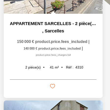
APPARTEMENT SARCELLES - 2 pièce(s) - 40.92 m2
,
Sarcelles
150 000 €
product.price.fees_included
|
|
140 000 €
product.price.fees_included
product.price.fees_charges.full
41
m²
Réf :
4310
2
pièce(s)