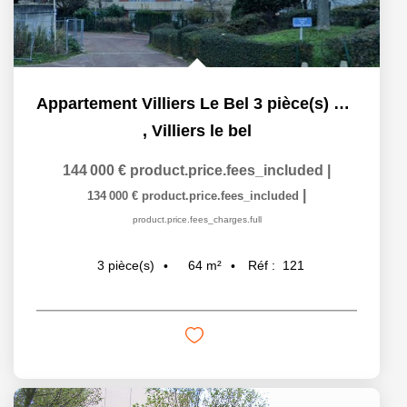
Appartement Villiers Le Bel 3 pièce(s) 64.310 m2
,
Villiers le bel
144 000 €
product.price.fees_included
|
|
134 000 €
product.price.fees_included
product.price.fees_charges.full
64
m²
Réf :
121
3
pièce(s)