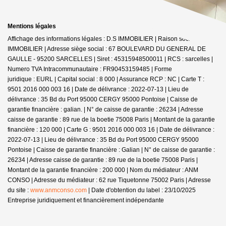
Mentions légales
Affichage des informations légales : D.S IMMOBILIER | Raison sociale : DS
IMMOBILIER | Adresse siège social : 67 BOULEVARD DU GENERAL DE
GAULLE - 95200 SARCELLES | Siret : 45315948500011 | RCS : sarcelles |
Numero TVA Intracommunautaire : FR90453159485 | Forme
juridique : EURL | Capital social : 8 000 | Assurance RCP : NC |
Carte T :
9501 2016 000 003 16 | Date de délivrance : 2022-07-13 | Lieu de
délivrance : 35 Bd du Port 95000 CERGY 95000 Pontoise | Caisse de
garantie financière : galian. | N° de caisse de garantie : 26234 | Adresse
caisse de garantie : 89 rue de la boetie 75008 Paris | Montant de la garantie
financière : 120 000 | Carte G : 9501 2016 000 003 16 | Date de délivrance :
2022-07-13 | Lieu de délivrance : 35 Bd du Port 95000 CERGY 95000
Pontoise | Caisse de garantie financière : Galian | N° de caisse de garantie :
26234 | Adresse caisse de garantie : 89 rue de la boetie 75008 Paris |
Montant de la garantie financière : 200 000 | Nom du médiateur : ANM
CONSO | Adresse du médiateur : 62 rue Tiquetonne 75002 Paris | Adresse
du site :
www.anmconso.com
| Date d'obtention du label : 23/10/2025
Entreprise juridiquement et financièrement indépendante