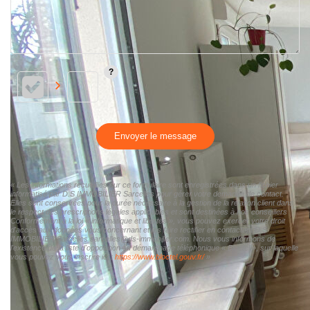
Envoyer le message
« Les informations recueillies sur ce formulaire sont enregistrées dans un fichier
informatisé par D.S IMMOBILIER Sarcelles pour gérer votre demande de contact.
Elles sont conservées pour la durée nécessaire à la gestion de la relation client dans
le respect des prescriptions légales applicables et sont destinées à nos conseillers
Conformément à la loi « informatique et libertés », vous pouvez exercer votre droit
d'accès aux données vous concernant et les faire rectifier en contactant D.S
IMMOBILIER Sarcelles sarcelles@ds-immobilier.com. Nous vous informons de
l'existence de la liste d'opposition au démarchage téléphonique « Bloctel », sur laquelle
vous pouvez vous inscrire ici :
https://www.bloctel.gouv.fr/
»