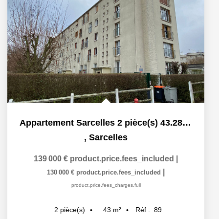
Appartement Sarcelles 2 pièce(s) 43.28 m2
,
Sarcelles
139 000 €
product.price.fees_included
|
|
130 000 €
product.price.fees_included
product.price.fees_charges.full
43
m²
Réf :
89
2
pièce(s)