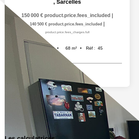
,
Sarcelles
150 000 €
product.price.fees_included
|
|
140 500 €
product.price.fees_included
product.price.fees_charges.full
68
m²
Réf :
45
3
pièce(s)
Les calculatrices