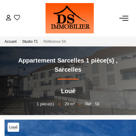
ACHATS
Accueil
Studio T1
Référence 59
LOCATIONS
Appartement Sarcelles 1 pièce(s)
,
ESTIMATION
Sarcelles
GESTION
Loué
NOTRE AGENCE
1
pièce(s)
•
29
m²
•
Réf : 59
RECRUTEMENT
Loué