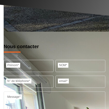
Nous contacter
Prénom*
NOM*
N° de téléphone*
email*
Message*