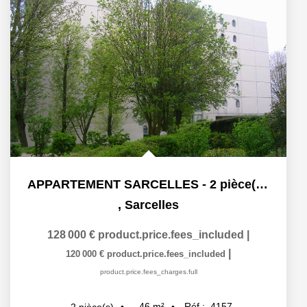
APPARTEMENT SARCELLES - 2 pièce(s) - 45.51 m2
,
Sarcelles
128 000 €
product.price.fees_included
|
|
120 000 €
product.price.fees_included
product.price.fees_charges.full
46
m²
Réf :
4157
2
pièce(s)