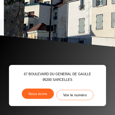
Parking sécurisé en sous sol.
Nos honoraires
Nous contacter
Imprimer
Partager
Calculer mon budget
67 BOULEVARD DU GENERAL DE GAULLE
95200
SARCELLES
Nous écrire
Voir le numéro