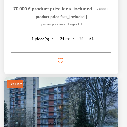
70 000 €
product.price.fees_included
|
63 000 €
|
product.price.fees_included
product.price.fees_charges.full
24
m²
Réf :
51
1
pièce(s)
Exclusif