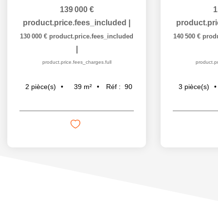
139 000 €
1
product.price.fees_included
|
product.pr
130 000 €
product.price.fees_included
140 500 €
prod
|
product.price.fees_charges.full
product.pr
39
m²
Réf :
90
2
pièce(s)
3
pièce(s)