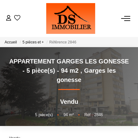
ACHATS
Accueil
5 pièces et +
Référence 2846
LOCATIONS
APPARTEMENT GARGES LES GONESSE
ESTIMATION
- 5 pièce(s) - 94 m2
,
Garges les
gonesse
GESTION
Vendu
NOTRE AGENCE
5
pièce(s)
•
94
m²
•
Réf : 2846
RECRUTEMENT