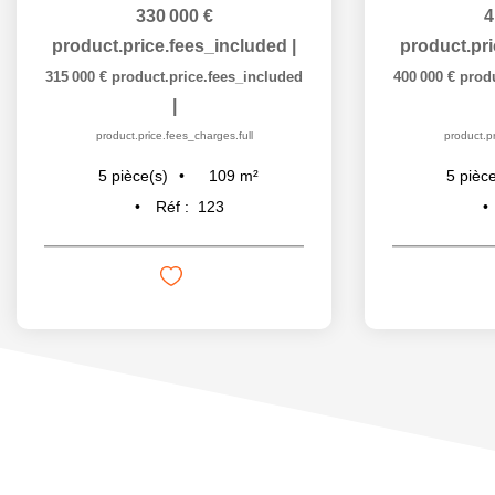
330 000 €
4
product.price.fees_included
|
product.pr
315 000 €
product.price.fees_included
400 000 €
prod
|
product.price.fees_charges.full
product.pr
109
m²
5
pièce(s)
5
pièce
Réf :
123