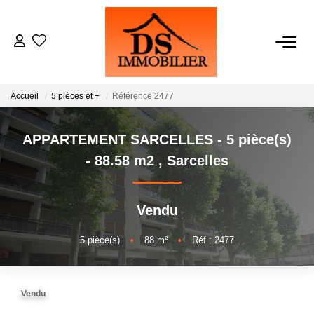
ACHATS
Accueil
5 pièces et +
Référence 2477
LOCATIONS
APPARTEMENT SARCELLES - 5 pièce(s)
ESTIMATION
- 88.58 m2
,
Sarcelles
GESTION
Vendu
NOTRE AGENCE
5
pièce(s)
•
88
m²
•
Réf : 2477
RECRUTEMENT
Vendu