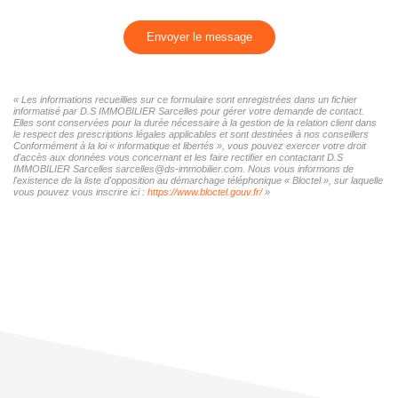
Envoyer le message
« Les informations recueillies sur ce formulaire sont enregistrées dans un fichier
informatisé par D.S IMMOBILIER Sarcelles pour gérer votre demande de contact.
Elles sont conservées pour la durée nécessaire à la gestion de la relation client dans
le respect des prescriptions légales applicables et sont destinées à nos conseillers
Conformément à la loi « informatique et libertés », vous pouvez exercer votre droit
d'accès aux données vous concernant et les faire rectifier en contactant D.S
IMMOBILIER Sarcelles sarcelles@ds-immobilier.com. Nous vous informons de
l'existence de la liste d'opposition au démarchage téléphonique « Bloctel », sur laquelle
vous pouvez vous inscrire ici :
https://www.bloctel.gouv.fr/
»