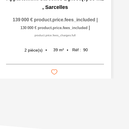
,
Sarcelles
139 000 €
product.price.fees_included
|
|
130 000 €
product.price.fees_included
product.price.fees_charges.full
39
m²
Réf :
90
2
pièce(s)