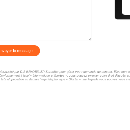
nvoyer le message
r informatisé par D.S IMMOBILIER Sarcelles pour gérer votre demande de contact. Elles sont co
 Conformément à la loi « informatique et libertés », vous pouvez exercer votre droit d'accès
iste d'opposition au démarchage téléphonique « Bloctel », sur laquelle vous pouvez vous insc