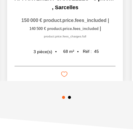
,
Sarcelles
150 000 €
product.price.fees_included
|
|
140 500 €
product.price.fees_included
product.price.fees_charges.full
68
m²
Réf :
45
3
pièce(s)