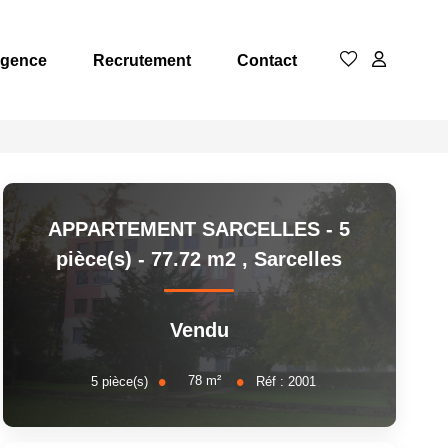
Agence
Recrutement
Contact
APPARTEMENT SARCELLES - 5
pièce(s) - 77.72 m2
,
Sarcelles
Vendu
78
m²
5
pièce(s)
Réf :
2001