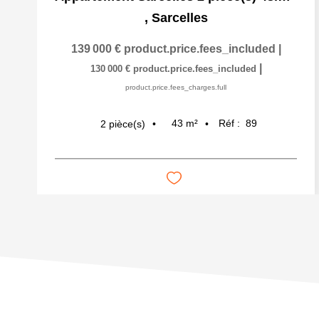
,
Sarcelles
139 000 €
product.price.fees_included
|
|
130 000 €
product.price.fees_included
product.price.fees_charges.full
43
m²
Réf :
89
2
pièce(s)