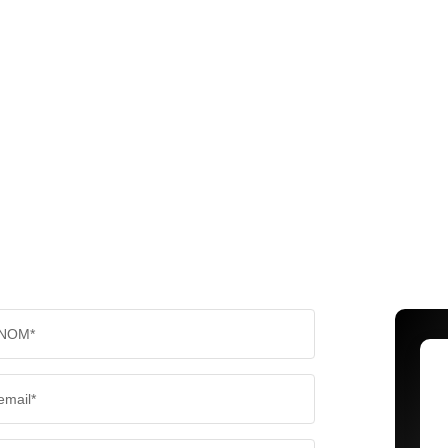
NOM*
email*