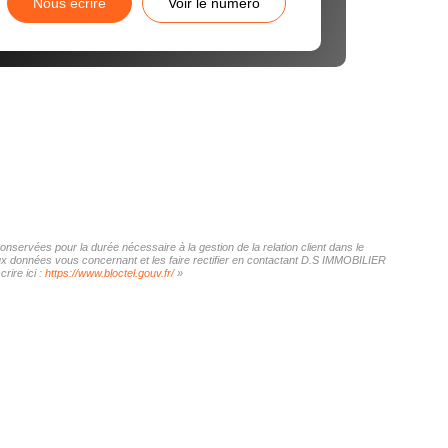
Nous écrire
Voir le numéro
nservées pour la durée nécessaire à la gestion de la relation client dans le
 aux données vous concernant et les faire rectifier en contactant D.S IMMOBILIER
rire ici :
https://www.bloctel.gouv.fr/
»