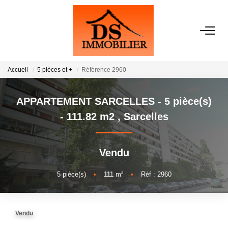
ACHATS
Accueil
5 pièces et +
Référence 2960
LOCATIONS
APPARTEMENT SARCELLES - 5 pièce(s)
ESTIMATION
- 111.82 m2
,
Sarcelles
GESTION
Vendu
NOTRE AGENCE
5
pièce(s)
•
111
m²
•
Réf : 2960
RECRUTEMENT
Vendu