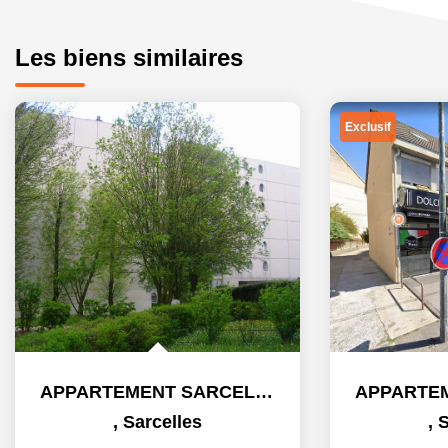
Les biens similaires
Exclusif
APPARTEMENT SARCELLES - 2 pièce(s) - 45.51 m2
,
Sarcelles
,
S