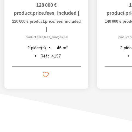
128 000 €
1
product.price.fees_included
|
product.pr
120 000 €
product.price.fees_included
140 000 €
prod
|
product.price.fees_charges.full
product.pr
46
m²
2
pièce(s)
2
pièc
Réf :
4157