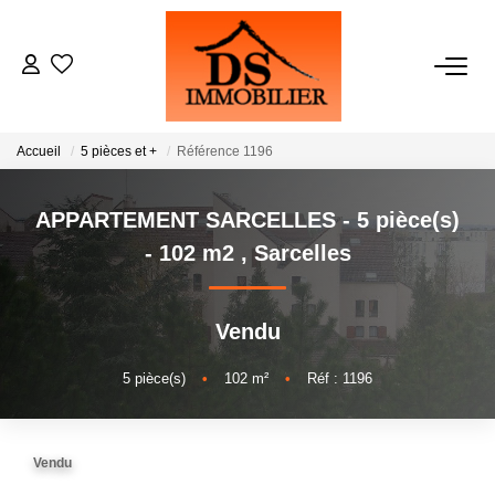
ACHATS
Accueil
5 pièces et +
Référence 1196
LOCATIONS
APPARTEMENT SARCELLES - 5 pièce(s)
ESTIMATION
- 102 m2
,
Sarcelles
GESTION
Vendu
NOTRE AGENCE
5
pièce(s)
•
102
m²
•
Réf : 1196
RECRUTEMENT
Vendu