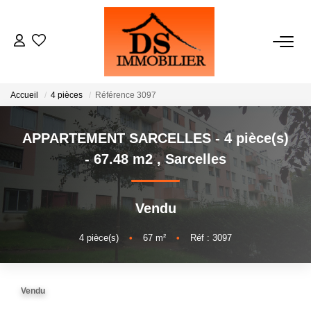
ACHATS
Accueil
4 pièces
Référence 3097
LOCATIONS
APPARTEMENT SARCELLES - 4 pièce(s)
ESTIMATION
- 67.48 m2
,
Sarcelles
GESTION
Vendu
NOTRE AGENCE
4
pièce(s)
•
67
m²
•
Réf : 3097
RECRUTEMENT
Vendu