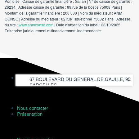
Pontoise | Caisse de garantie financière : Galian | N° de caisse de garantie :
26234 | Adresse caisse de garantie : 89 rue de la boetie 75008 Paris |
Montant de la garantie financière : 200 000 | Nom du médiateur : ANM
CONSO | Adresse du médiateur : 62 rue Tiquetonne 75002 Paris | Adresse
du site :
www.anmconso.com
| Date d'obtention du label : 23/10/2025
Entreprise juridiquement et financièrement indépendante
L'Agence
67 BOULEVARD DU GENERAL DE GAULLE, 95200
SARCELLES
Nous contacter
Présentation
Nos services