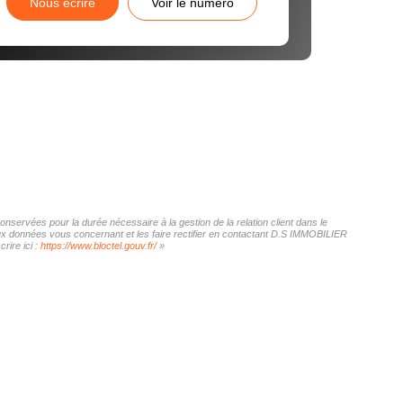
Nous écrire
Voir le numéro
nservées pour la durée nécessaire à la gestion de la relation client dans le
 aux données vous concernant et les faire rectifier en contactant D.S IMMOBILIER
rire ici :
https://www.bloctel.gouv.fr/
»