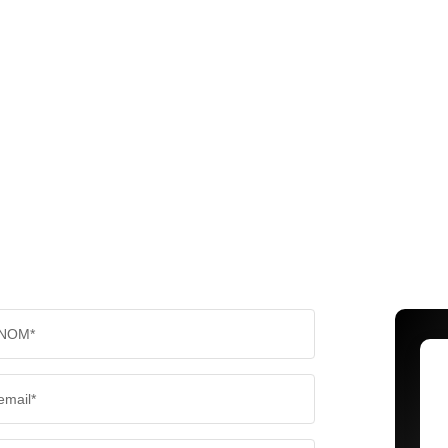
NOM*
email*