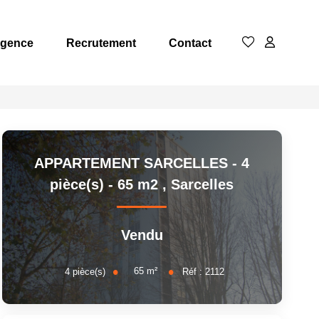
Agence
Recrutement
Contact
APPARTEMENT SARCELLES - 4
pièce(s) - 65 m2
,
Sarcelles
Vendu
65
m²
4
pièce(s)
Réf :
2112