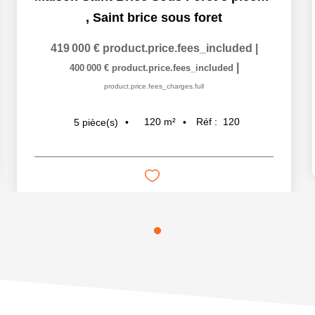
,
Saint brice sous foret
419 000 €
product.price.fees_included
|
|
400 000 €
product.price.fees_included
product.price.fees_charges.full
120
m²
Réf :
120
5
pièce(s)