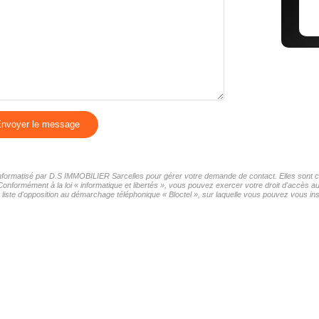
nvoyer le message
r informatisé par D.S IMMOBILIER Sarcelles pour gérer votre demande de contact. Elles sont co
 Conformément à la loi « informatique et libertés », vous pouvez exercer votre droit d'accès
iste d'opposition au démarchage téléphonique « Bloctel », sur laquelle vous pouvez vous insc