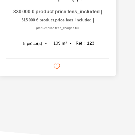
330 000 €
product.price.fees_included
|
|
315 000 €
product.price.fees_included
product.price.fees_charges.full
109
m²
Réf :
123
5
pièce(s)