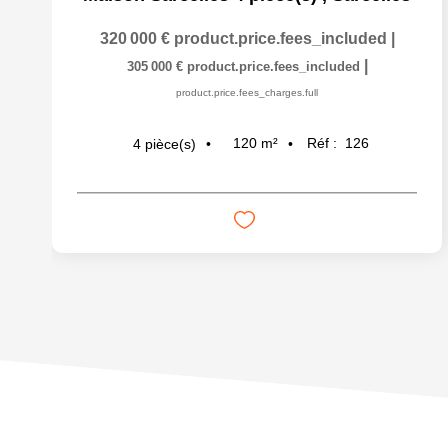
320 000 €
product.price.fees_included
|
|
305 000 €
product.price.fees_included
product.price.fees_charges.full
120
m²
Réf :
126
4
pièce(s)