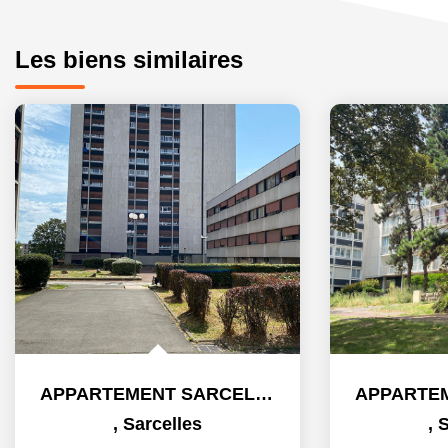
Les biens similaires
APPARTEMENT SARCELLES - 3 pièce(s) - 67.13 m2
,
Sarcelles
,
S