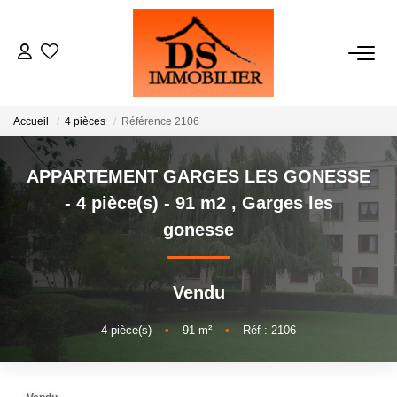
ACHATS
Accueil
4 pièces
Référence 2106
LOCATIONS
APPARTEMENT GARGES LES GONESSE
ESTIMATION
- 4 pièce(s) - 91 m2
,
Garges les
gonesse
GESTION
Vendu
NOTRE AGENCE
4
pièce(s)
•
91
m²
•
Réf : 2106
RECRUTEMENT