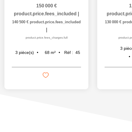
150 000 €
1
product.price.fees_included
|
product.pr
140 500 €
product.price.fees_included
130 000 €
prod
|
product.price.fees_charges.full
product.pr
3
pièc
68
m²
Réf :
45
3
pièce(s)