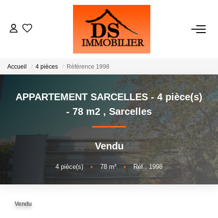
ACHATS
Accueil
4 pièces
Référence 1998
LOCATIONS
APPARTEMENT SARCELLES - 4 pièce(s)
ESTIMATION
- 78 m2
,
Sarcelles
GESTION
Vendu
NOTRE AGENCE
4
pièce(s)
•
78
m²
•
Réf : 1998
RECRUTEMENT
Vendu