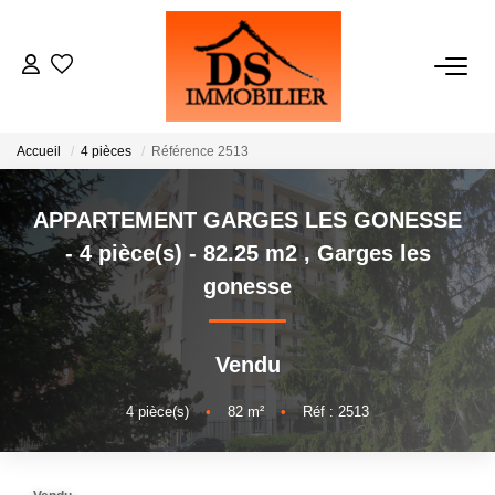
ACHATS
Accueil
4 pièces
Référence 2513
LOCATIONS
APPARTEMENT GARGES LES GONESSE
ESTIMATION
- 4 pièce(s) - 82.25 m2
,
Garges les
gonesse
GESTION
Vendu
NOTRE AGENCE
4
pièce(s)
•
82
m²
•
Réf : 2513
RECRUTEMENT