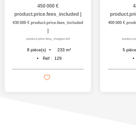
450 000 €
4
product.price.fees_included
|
product.pr
430 000 €
product.price.fees_included
400 000 €
prod
|
product.price.fees_charges.full
product.pr
233
m²
8
pièce(s)
5
pièce
Réf :
129