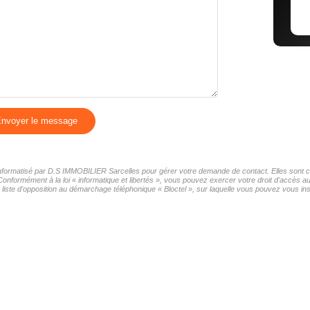
nvoyer le message
r informatisé par D.S IMMOBILIER Sarcelles pour gérer votre demande de contact. Elles sont co
 Conformément à la loi « informatique et libertés », vous pouvez exercer votre droit d'accès
iste d'opposition au démarchage téléphonique « Bloctel », sur laquelle vous pouvez vous insc