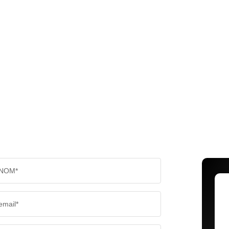
NOM*
email*