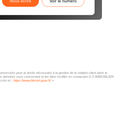
Nous écrire
Voir le numéro
nservées pour la durée nécessaire à la gestion de la relation client dans le
 aux données vous concernant et les faire rectifier en contactant D.S IMMOBILIER
rire ici :
https://www.bloctel.gouv.fr/
»