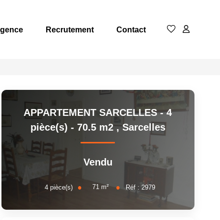
Agence
Recrutement
Contact
APPARTEMENT SARCELLES - 4
pièce(s) - 70.5 m2
,
Sarcelles
Vendu
71
m²
4
pièce(s)
Réf :
2979