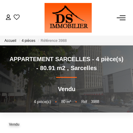
ACHATS
Accueil
4 pièces
Référence 3988
LOCATIONS
APPARTEMENT SARCELLES - 4 pièce(s)
ESTIMATION
- 80.91 m2
,
Sarcelles
GESTION
Vendu
NOTRE AGENCE
4
pièce(s)
•
80
m²
•
Réf : 3988
RECRUTEMENT
Vendu