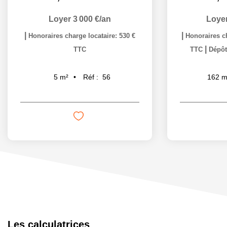
Loyer 3 000 €/an
Loyer
|
|
Honoraires charge locataire: 530 €
Honoraires ch
|
TTC
TTC
Dépôt
Réf :
56
5
m²
162
m
Les calculatrices