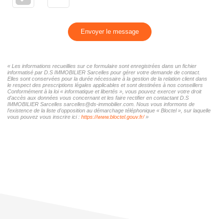
Envoyer le message
« Les informations recueillies sur ce formulaire sont enregistrées dans un fichier
informatisé par D.S IMMOBILIER Sarcelles pour gérer votre demande de contact.
Elles sont conservées pour la durée nécessaire à la gestion de la relation client dans
le respect des prescriptions légales applicables et sont destinées à nos conseillers
Conformément à la loi « informatique et libertés », vous pouvez exercer votre droit
d'accès aux données vous concernant et les faire rectifier en contactant D.S
IMMOBILIER Sarcelles sarcelles@ds-immobilier.com. Nous vous informons de
l'existence de la liste d'opposition au démarchage téléphonique « Bloctel », sur laquelle
vous pouvez vous inscrire ici :
https://www.bloctel.gouv.fr/
»