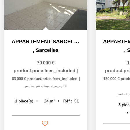
APPARTEMENT SARCELLES - 1 pièce(s) - 25 m2
,
Sarcelles
,
S
70 000 €
1
product.price.fees_included
|
product.pr
|
63 000 €
product.price.fees_included
130 000 €
prod
product.price.fees_charges.full
product.pr
24
m²
Réf :
51
1
pièce(s)
3
pièc