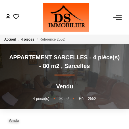
ACHATS
Accueil
4 pièces
Référence 2552
LOCATIONS
APPARTEMENT SARCELLES - 4 pièce(s)
ESTIMATION
- 80 m2
,
Sarcelles
GESTION
Vendu
NOTRE AGENCE
4
pièce(s)
•
80
m²
•
Réf : 2552
RECRUTEMENT
Vendu