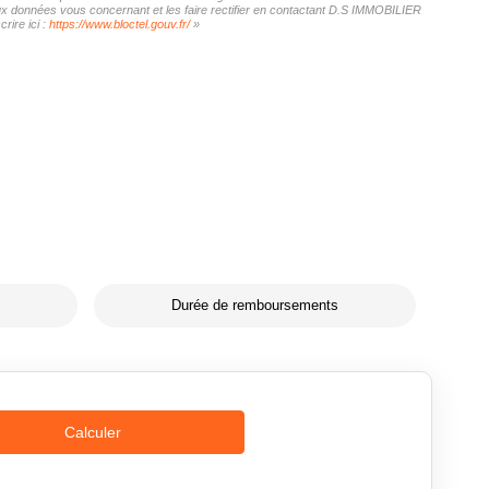
 aux données vous concernant et les faire rectifier en contactant D.S IMMOBILIER
rire ici :
https://www.bloctel.gouv.fr/
»
Durée de remboursements