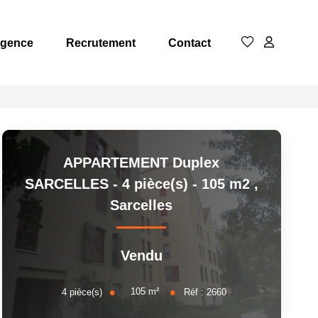
Agence
Recrutement
Contact
APPARTEMENT Duplex
SARCELLES - 4 pièce(s) - 105 m2
,
Sarcelles
Vendu
105
m²
4
pièce(s)
Réf :
2660