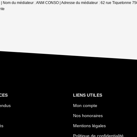
000 | Nom du médiateur : ANM CONSO | Adresse du médiateur : 62 rue Tiquetonne 750
nte
CES
LIENS UTILES
endus
Mon compte
Nos honoraires
és
Mentions légales
Politique de confidentialité