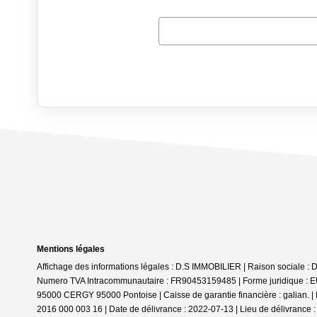
Mentions légales
Affichage des informations légales : D.S IMMOBILIER | Raison social
Numero TVA Intracommunautaire : FR90453159485 | Forme juridique : EUR
95000 CERGY 95000 Pontoise | Caisse de garantie financière : galian. | N°
2016 000 003 16 | Date de délivrance : 2022-07-13 | Lieu de délivrance :