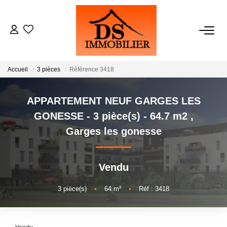
ACHATS
Accueil
3 pièces
Référence 3418
LOCATIONS
APPARTEMENT NEUF GARGES LES
ESTIMATION
GONESSE - 3 pièce(s) - 64.7 m2
,
Garges les gonesse
GESTION
Vendu
NOTRE AGENCE
3
pièce(s)
•
64
m²
•
Réf : 3418
RECRUTEMENT