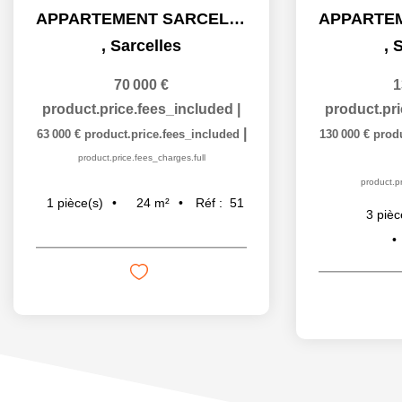
APPARTEMENT SARCELLES - 1 pièce(s) - 25 m2
,
Sarcelles
,
S
70 000 €
1
product.price.fees_included
|
product.pr
|
63 000 €
product.price.fees_included
130 000 €
prod
product.price.fees_charges.full
product.pr
24
m²
Réf :
51
1
pièce(s)
3
pièc