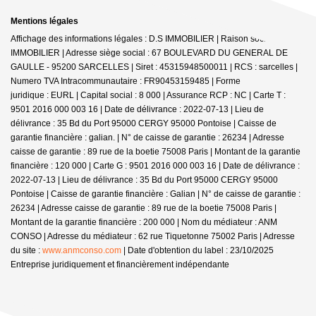
Mentions légales
Affichage des informations légales : D.S IMMOBILIER | Raison sociale : DS
IMMOBILIER | Adresse siège social : 67 BOULEVARD DU GENERAL DE
GAULLE - 95200 SARCELLES | Siret : 45315948500011 | RCS : sarcelles |
Numero TVA Intracommunautaire : FR90453159485 | Forme
juridique : EURL | Capital social : 8 000 | Assurance RCP : NC |
Carte T :
9501 2016 000 003 16 | Date de délivrance : 2022-07-13 | Lieu de
délivrance : 35 Bd du Port 95000 CERGY 95000 Pontoise | Caisse de
garantie financière : galian. | N° de caisse de garantie : 26234 | Adresse
caisse de garantie : 89 rue de la boetie 75008 Paris | Montant de la garantie
financière : 120 000 | Carte G : 9501 2016 000 003 16 | Date de délivrance :
2022-07-13 | Lieu de délivrance : 35 Bd du Port 95000 CERGY 95000
Pontoise | Caisse de garantie financière : Galian | N° de caisse de garantie :
26234 | Adresse caisse de garantie : 89 rue de la boetie 75008 Paris |
Montant de la garantie financière : 200 000 | Nom du médiateur : ANM
CONSO | Adresse du médiateur : 62 rue Tiquetonne 75002 Paris | Adresse
du site :
www.anmconso.com
| Date d'obtention du label : 23/10/2025
Entreprise juridiquement et financièrement indépendante