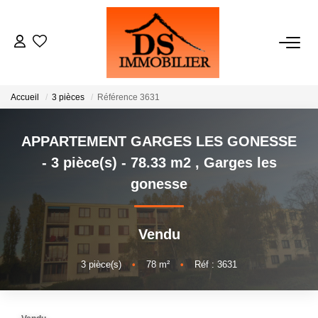
ACHATS
Accueil
3 pièces
Référence 3631
LOCATIONS
APPARTEMENT GARGES LES GONESSE
ESTIMATION
- 3 pièce(s) - 78.33 m2
,
Garges les
gonesse
GESTION
Vendu
NOTRE AGENCE
3
pièce(s)
•
78
m²
•
Réf : 3631
RECRUTEMENT