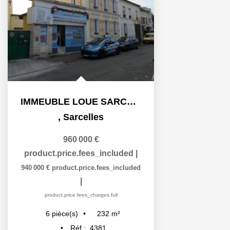
IMMEUBLE LOUE SARCELLES Village - 6 pièce(s) - 232 m2
,
Sarcelles
960 000 €
product.price.fees_included
|
940 000 €
product.price.fees_included
|
product.price.fees_charges.full
232
m²
6
pièce(s)
Réf :
4381