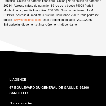
Pontoise | Caisse de garantie financière : Galian | N° de caisse de garantie :
26234 | Adresse caisse de garantie : 89 rue de la boetie 75008 Paris |
Montant de la garantie financière : 200 000 | Nom du médiateur : ANM
CONSO | Adresse du médiateur : 62 rue Tiquetonne 75002 Paris | Adresse
du site :
www.anmconso.com
| Date d'obtention du label : 23/10/2025
Entreprise juridiquement et financièrement indépendante
L'AGENCE
67 BOULEVARD DU GENERAL DE GAULLE, 95200
SARCELLES
Nous contacter