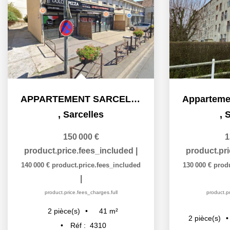
APPARTEMENT SARCELLES - 2 pièce(s) - 40.92 m2
,
Sarcelles
,
S
150 000 €
1
product.price.fees_included
|
product.pr
140 000 €
product.price.fees_included
130 000 €
prod
|
product.price.fees_charges.full
product.pr
41
m²
2
pièce(s)
2
pièce(s)
Réf :
4310