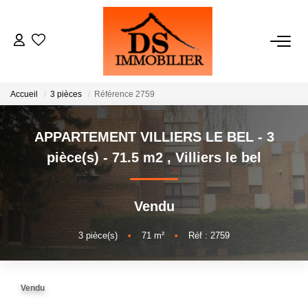
ACHATS
Accueil
3 pièces
Référence 2759
LOCATIONS
APPARTEMENT VILLIERS LE BEL - 3
ESTIMATION
pièce(s) - 71.5 m2
,
Villiers le bel
GESTION
Vendu
NOTRE AGENCE
3
pièce(s)
•
71
m²
•
Réf : 2759
RECRUTEMENT
Vendu