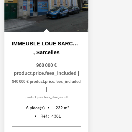
IMMEUBLE LOUE SARCELLES Village - 6 pièce(s) - 232 m2
,
Sarcelles
960 000 €
product.price.fees_included
|
940 000 €
product.price.fees_included
|
product.price.fees_charges.full
232
m²
6
pièce(s)
Réf :
4381