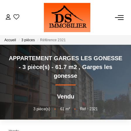
ACHATS
Accueil
3 pièces
Référence 2321
LOCATIONS
APPARTEMENT GARGES LES GONESSE
ESTIMATION
- 3 pièce(s) - 61.7 m2
,
Garges les
gonesse
GESTION
Vendu
NOTRE AGENCE
3
pièce(s)
•
61
m²
•
Réf : 2321
RECRUTEMENT