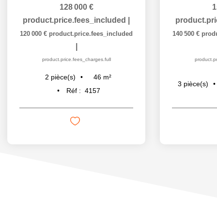
128 000 €
1
product.price.fees_included
|
product.pr
120 000 €
product.price.fees_included
140 500 €
prod
|
product.price.fees_charges.full
product.pr
46
m²
2
pièce(s)
3
pièce(s)
Réf :
4157