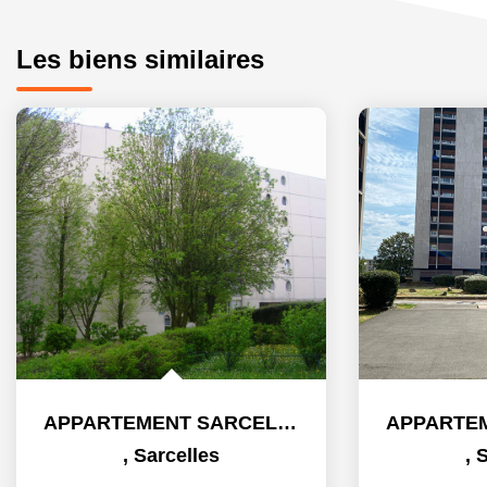
Les biens similaires
APPARTEMENT SARCELLES - 2 pièce(s) - 45.51 m2
,
Sarcelles
,
S