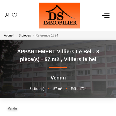
ACHATS
Accueil
3 pièces
Référence 1724
LOCATIONS
APPARTEMENT Villiers Le Bel - 3
ESTIMATION
pièce(s) - 57 m2
,
Villiers le bel
GESTION
Vendu
NOTRE AGENCE
3
pièce(s)
•
57
m²
•
Réf : 1724
RECRUTEMENT
Vendu