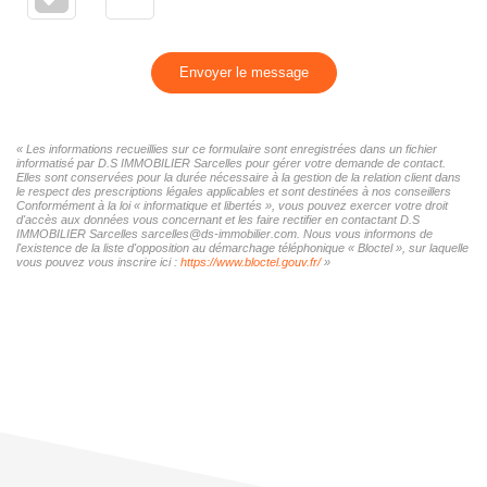
Envoyer le message
« Les informations recueillies sur ce formulaire sont enregistrées dans un fichier
informatisé par D.S IMMOBILIER Sarcelles pour gérer votre demande de contact.
Elles sont conservées pour la durée nécessaire à la gestion de la relation client dans
le respect des prescriptions légales applicables et sont destinées à nos conseillers
Conformément à la loi « informatique et libertés », vous pouvez exercer votre droit
d'accès aux données vous concernant et les faire rectifier en contactant D.S
IMMOBILIER Sarcelles sarcelles@ds-immobilier.com. Nous vous informons de
l'existence de la liste d'opposition au démarchage téléphonique « Bloctel », sur laquelle
vous pouvez vous inscrire ici :
https://www.bloctel.gouv.fr/
»