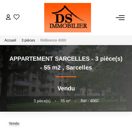
ACHATS
Accueil
3 pièces
Référence 4060
LOCATIONS
APPARTEMENT SARCELLES - 3 pièce(s)
ESTIMATION
- 55 m2
,
Sarcelles
GESTION
Vendu
NOTRE AGENCE
3
pièce(s)
•
55
m²
•
Réf : 4060
RECRUTEMENT
Vendu