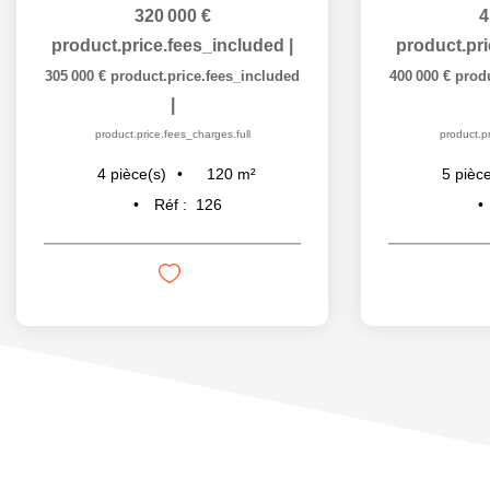
320 000 €
4
product.price.fees_included
|
product.pr
305 000 €
product.price.fees_included
400 000 €
prod
|
product.price.fees_charges.full
product.pr
120
m²
4
pièce(s)
5
pièce
Réf :
126