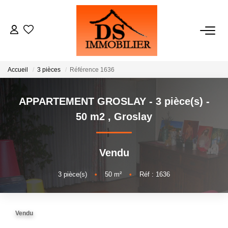
ACHATS
Accueil
3 pièces
Référence 1636
LOCATIONS
APPARTEMENT GROSLAY - 3 pièce(s) -
ESTIMATION
50 m2
,
Groslay
GESTION
Vendu
NOTRE AGENCE
3
pièce(s)
•
50
m²
•
Réf : 1636
RECRUTEMENT
Vendu