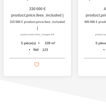
330 000 €
4
product.price.fees_included
|
product.pr
315 000 €
product.price.fees_included
400 000 €
prod
|
product.price.fees_charges.full
product.pr
109
m²
5
pièce(s)
5
pièce
Réf :
123