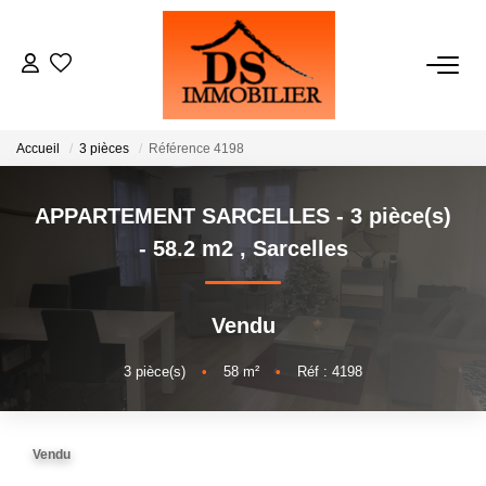
ACHATS
Accueil
3 pièces
Référence 4198
LOCATIONS
APPARTEMENT SARCELLES - 3 pièce(s)
ESTIMATION
- 58.2 m2
,
Sarcelles
GESTION
Vendu
NOTRE AGENCE
3
pièce(s)
•
58
m²
•
Réf : 4198
RECRUTEMENT
Vendu