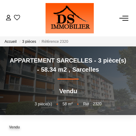
ACHATS
Accueil
3 pièces
Référence 2320
LOCATIONS
APPARTEMENT SARCELLES - 3 pièce(s)
ESTIMATION
- 58.34 m2
,
Sarcelles
GESTION
Vendu
NOTRE AGENCE
3
pièce(s)
•
58
m²
•
Réf : 2320
RECRUTEMENT
Vendu