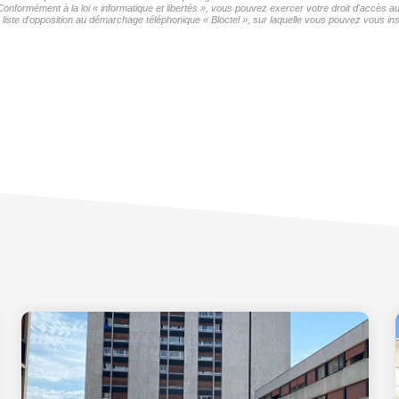
 Conformément à la loi « informatique et libertés », vous pouvez exercer votre droit d'accès
iste d'opposition au démarchage téléphonique « Bloctel », sur laquelle vous pouvez vous insc