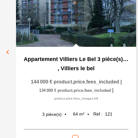
Appartement Villiers Le Bel 3 pièce(s) 64.310 m2
,
Villiers le bel
144 000 €
product.price.fees_included
|
|
134 000 €
product.price.fees_included
product.price.fees_charges.full
64
m²
Réf :
121
3
pièce(s)