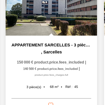
APPARTEMENT SARCELLES - 3 pièce(s) - 67.13 m2
,
Sarcelles
150 000 €
product.price.fees_included
|
|
140 500 €
product.price.fees_included
product.price.fees_charges.full
68
m²
Réf :
45
3
pièce(s)