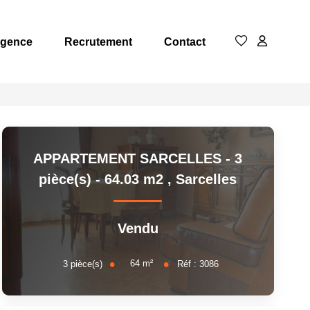
Agence
Recrutement
Contact
APPARTEMENT SARCELLES - 3
pièce(s) - 64.03 m2
,
Sarcelles
Vendu
64
m²
3
pièce(s)
Réf :
3086