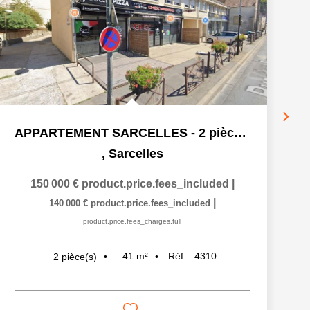
APPARTEMENT SARCELLES - 2 pièce(s) - 40.92 m2
,
Sarcelles
150 000 €
product.price.fees_included
|
|
140 000 €
product.price.fees_included
product.price.fees_charges.full
41
m²
Réf :
4310
2
pièce(s)