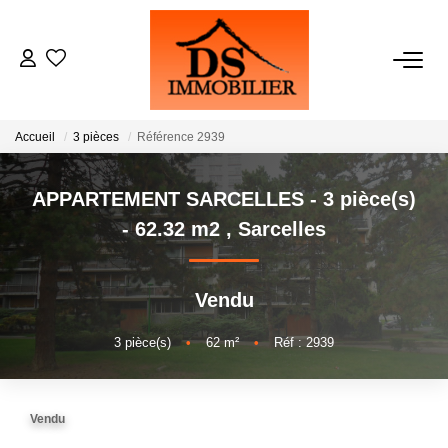
ACHATS
Accueil
3 pièces
Référence 2939
LOCATIONS
APPARTEMENT SARCELLES - 3 pièce(s)
ESTIMATION
- 62.32 m2
,
Sarcelles
GESTION
Vendu
NOTRE AGENCE
3
pièce(s)
•
62
m²
•
Réf : 2939
RECRUTEMENT
Vendu