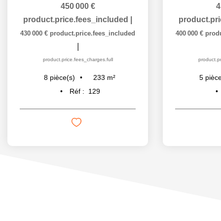
450 000 €
4
product.price.fees_included
|
product.pr
430 000 €
product.price.fees_included
400 000 €
prod
|
product.price.fees_charges.full
product.pr
233
m²
8
pièce(s)
5
pièce
Réf :
129