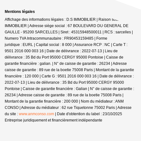
Mentions légales
Affichage des informations légales : D.S IMMOBILIER | Raison sociale : DS
IMMOBILIER | Adresse siège social : 67 BOULEVARD DU GENERAL DE
GAULLE - 95200 SARCELLES | Siret : 45315948500011 | RCS : sarcelles |
Numero TVA Intracommunautaire : FR90453159485 | Forme
juridique : EURL | Capital social : 8 000 | Assurance RCP : NC |
Carte T :
9501 2016 000 003 16 | Date de délivrance : 2022-07-13 | Lieu de
délivrance : 35 Bd du Port 95000 CERGY 95000 Pontoise | Caisse de
garantie financière : galian. | N° de caisse de garantie : 26234 | Adresse
caisse de garantie : 89 rue de la boetie 75008 Paris | Montant de la garantie
financière : 120 000 | Carte G : 9501 2016 000 003 16 | Date de délivrance :
2022-07-13 | Lieu de délivrance : 35 Bd du Port 95000 CERGY 95000
Pontoise | Caisse de garantie financière : Galian | N° de caisse de garantie :
26234 | Adresse caisse de garantie : 89 rue de la boetie 75008 Paris |
Montant de la garantie financière : 200 000 | Nom du médiateur : ANM
CONSO | Adresse du médiateur : 62 rue Tiquetonne 75002 Paris | Adresse
du site :
www.anmconso.com
| Date d'obtention du label : 23/10/2025
Entreprise juridiquement et financièrement indépendante