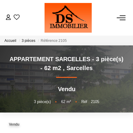
ACHATS
Accueil
3 pièces
Référence 2105
LOCATIONS
APPARTEMENT SARCELLES - 3 pièce(s)
ESTIMATION
- 62 m2
,
Sarcelles
GESTION
Vendu
NOTRE AGENCE
3
pièce(s)
•
62
m²
•
Réf : 2105
RECRUTEMENT
Vendu