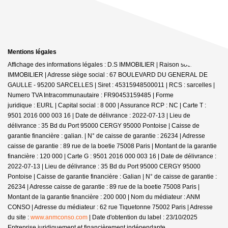
Mentions légales
Affichage des informations légales : D.S IMMOBILIER | Raison sociale : DS
IMMOBILIER | Adresse siège social : 67 BOULEVARD DU GENERAL DE
GAULLE - 95200 SARCELLES | Siret : 45315948500011 | RCS : sarcelles |
Numero TVA Intracommunautaire : FR90453159485 | Forme
juridique : EURL | Capital social : 8 000 | Assurance RCP : NC |
Carte T :
9501 2016 000 003 16 | Date de délivrance : 2022-07-13 | Lieu de
délivrance : 35 Bd du Port 95000 CERGY 95000 Pontoise | Caisse de
garantie financière : galian. | N° de caisse de garantie : 26234 | Adresse
caisse de garantie : 89 rue de la boetie 75008 Paris | Montant de la garantie
financière : 120 000 | Carte G : 9501 2016 000 003 16 | Date de délivrance :
2022-07-13 | Lieu de délivrance : 35 Bd du Port 95000 CERGY 95000
Pontoise | Caisse de garantie financière : Galian | N° de caisse de garantie :
26234 | Adresse caisse de garantie : 89 rue de la boetie 75008 Paris |
Montant de la garantie financière : 200 000 | Nom du médiateur : ANM
CONSO | Adresse du médiateur : 62 rue Tiquetonne 75002 Paris | Adresse
du site :
www.anmconso.com
| Date d'obtention du label : 23/10/2025
Entreprise juridiquement et financièrement indépendante