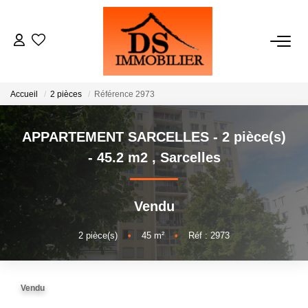
ACHATS
Accueil
2 pièces
Référence 2973
LOCATIONS
APPARTEMENT SARCELLES - 2 pièce(s)
ESTIMATION
- 45.2 m2
,
Sarcelles
GESTION
Vendu
NOTRE AGENCE
2
pièce(s)
•
45
m²
•
Réf : 2973
RECRUTEMENT
Vendu