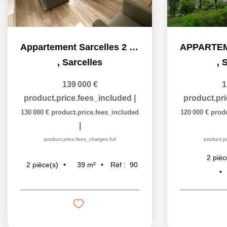
Appartement Sarcelles 2 pièce(s) 39 m2
,
Sarcelles
,
S
139 000 €
1
product.price.fees_included
|
product.pr
130 000 €
product.price.fees_included
120 000 €
prod
|
product.price.fees_charges.full
product.pr
2
pièc
39
m²
Réf :
90
2
pièce(s)