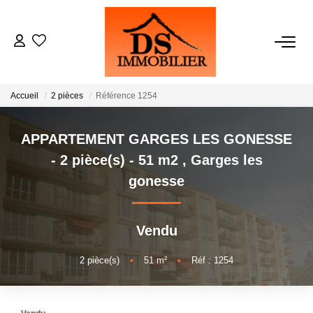
ACHATS
Accueil
2 pièces
Référence 1254
LOCATIONS
APPARTEMENT GARGES LES GONESSE
ESTIMATION
- 2 pièce(s) - 51 m2
,
Garges les
gonesse
GESTION
Vendu
NOTRE AGENCE
2
pièce(s)
•
51
m²
•
Réf : 1254
RECRUTEMENT