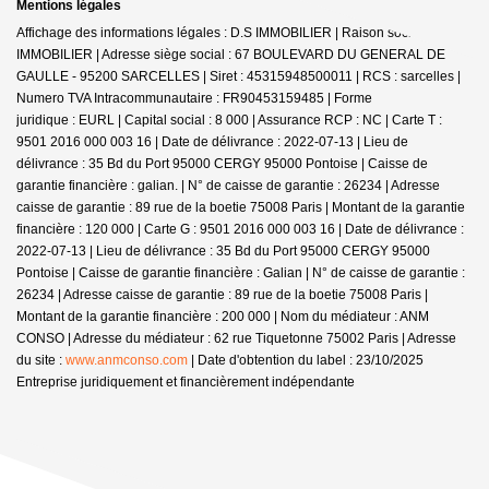
Mentions légales
Affichage des informations légales : D.S IMMOBILIER | Raison sociale : DS
IMMOBILIER | Adresse siège social : 67 BOULEVARD DU GENERAL DE
GAULLE - 95200 SARCELLES | Siret : 45315948500011 | RCS : sarcelles |
Numero TVA Intracommunautaire : FR90453159485 | Forme
juridique : EURL | Capital social : 8 000 | Assurance RCP : NC |
Carte T :
9501 2016 000 003 16 | Date de délivrance : 2022-07-13 | Lieu de
délivrance : 35 Bd du Port 95000 CERGY 95000 Pontoise | Caisse de
garantie financière : galian. | N° de caisse de garantie : 26234 | Adresse
caisse de garantie : 89 rue de la boetie 75008 Paris | Montant de la garantie
financière : 120 000 | Carte G : 9501 2016 000 003 16 | Date de délivrance :
2022-07-13 | Lieu de délivrance : 35 Bd du Port 95000 CERGY 95000
Pontoise | Caisse de garantie financière : Galian | N° de caisse de garantie :
26234 | Adresse caisse de garantie : 89 rue de la boetie 75008 Paris |
Montant de la garantie financière : 200 000 | Nom du médiateur : ANM
CONSO | Adresse du médiateur : 62 rue Tiquetonne 75002 Paris | Adresse
du site :
www.anmconso.com
| Date d'obtention du label : 23/10/2025
Entreprise juridiquement et financièrement indépendante