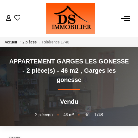
ACHATS
Accueil
2 pièces
Référence 1748
LOCATIONS
APPARTEMENT GARGES LES GONESSE
ESTIMATION
- 2 pièce(s) - 46 m2
,
Garges les
gonesse
GESTION
Vendu
NOTRE AGENCE
2
pièce(s)
•
46
m²
•
Réf : 1748
RECRUTEMENT