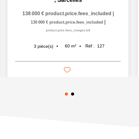
,
Sarcelles
138 000 €
product.price.fees_included
|
|
130 000 €
product.price.fees_included
product.price.fees_charges.full
60
m²
Réf :
127
3
pièce(s)