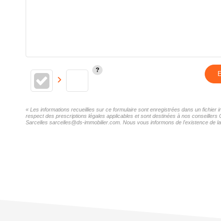
E
« Les informations recueillies sur ce formulaire sont enregistrées dans un fichie
respect des prescriptions légales applicables et sont destinées à nos conseillers
Sarcelles sarcelles@ds-immobilier.com. Nous vous informons de l'existence de la l