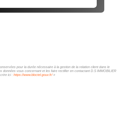
nservées pour la durée nécessaire à la gestion de la relation client dans le
 aux données vous concernant et les faire rectifier en contactant D.S IMMOBILIER
rire ici :
https://www.bloctel.gouv.fr/
»