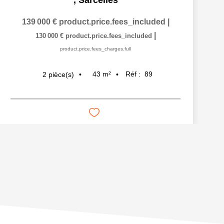
,
Sarcelles
139 000 €
product.price.fees_included
|
|
130 000 €
product.price.fees_included
product.price.fees_charges.full
43
m²
Réf :
89
2
pièce(s)