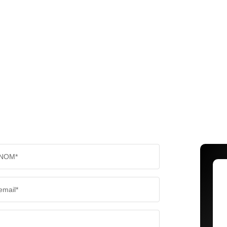
NOM*
email*