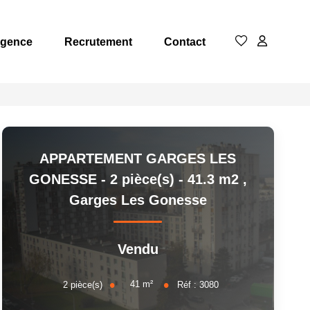
Agence
Recrutement
Contact
APPARTEMENT GARGES LES
GONESSE - 2 pièce(s) - 41.3 m2
,
Garges Les Gonesse
Vendu
41
m²
2
pièce(s)
Réf :
3080