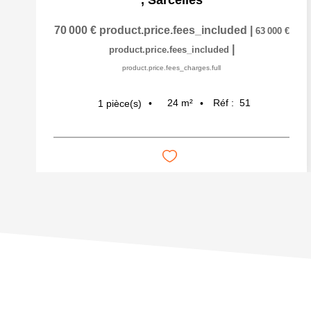
,
Sarcelles
70 000 €
product.price.fees_included
|
63 000 €
|
product.price.fees_included
product.price.fees_charges.full
24
m²
Réf :
51
1
pièce(s)