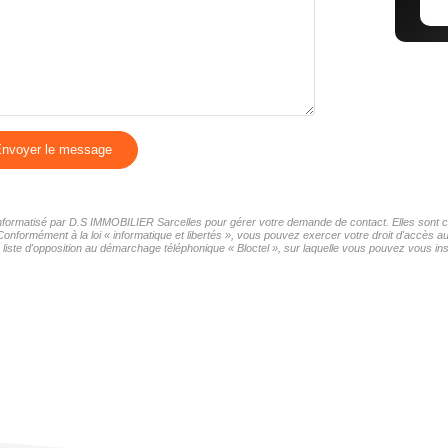
nvoyer le message
r informatisé par D.S IMMOBILIER Sarcelles pour gérer votre demande de contact. Elles sont co
 Conformément à la loi « informatique et libertés », vous pouvez exercer votre droit d'accès
iste d'opposition au démarchage téléphonique « Bloctel », sur laquelle vous pouvez vous insc