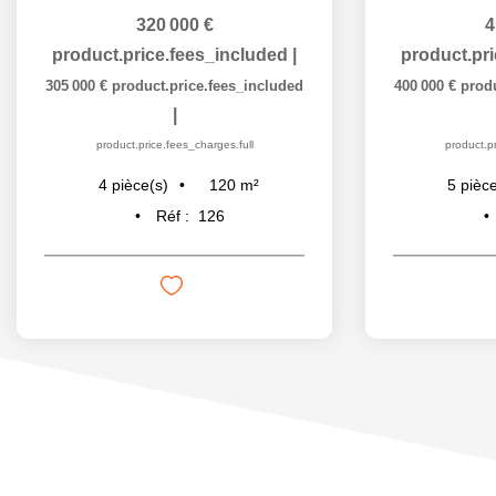
320 000 €
4
product.price.fees_included
|
product.pr
305 000 €
product.price.fees_included
400 000 €
prod
|
product.price.fees_charges.full
product.pr
120
m²
4
pièce(s)
5
pièce
Réf :
126