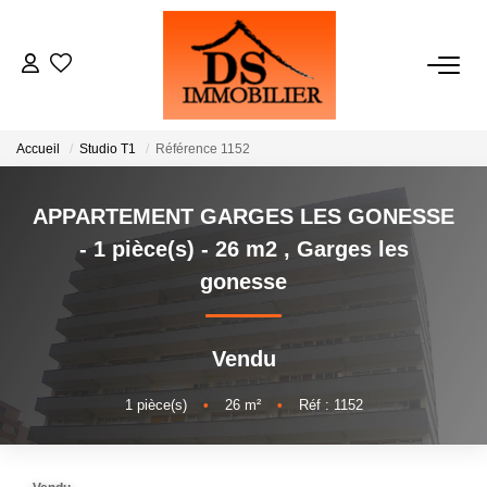
ACHATS
Accueil
Studio T1
Référence 1152
LOCATIONS
APPARTEMENT GARGES LES GONESSE
ESTIMATION
- 1 pièce(s) - 26 m2
,
Garges les
gonesse
GESTION
Vendu
NOTRE AGENCE
1
pièce(s)
•
26
m²
•
Réf : 1152
RECRUTEMENT