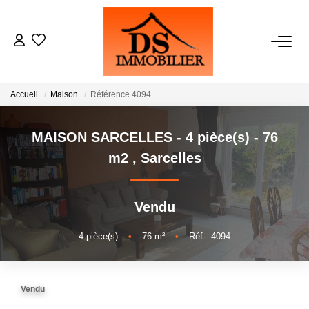
ACHATS
Accueil
Maison
Référence 4094
LOCATIONS
MAISON SARCELLES - 4 pièce(s) - 76
ESTIMATION
m2
,
Sarcelles
GESTION
Vendu
NOTRE AGENCE
4
pièce(s)
•
76
m²
•
Réf : 4094
RECRUTEMENT
Vendu