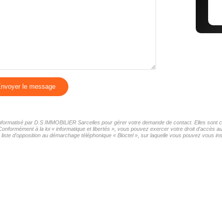
nvoyer le message
r informatisé par D.S IMMOBILIER Sarcelles pour gérer votre demande de contact. Elles sont co
 Conformément à la loi « informatique et libertés », vous pouvez exercer votre droit d'accès
iste d'opposition au démarchage téléphonique « Bloctel », sur laquelle vous pouvez vous insc