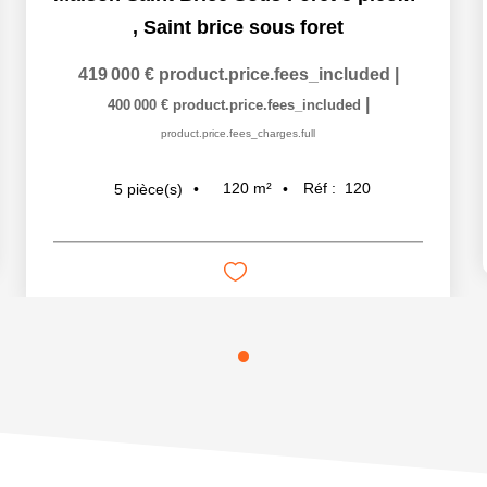
,
Saint brice sous foret
419 000 €
product.price.fees_included
|
|
400 000 €
product.price.fees_included
product.price.fees_charges.full
120
m²
Réf :
120
5
pièce(s)