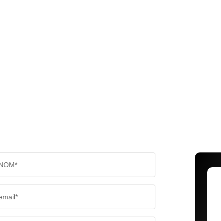
NOM*
email*