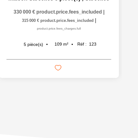
330 000 €
product.price.fees_included
|
|
315 000 €
product.price.fees_included
product.price.fees_charges.full
109
m²
Réf :
123
5
pièce(s)