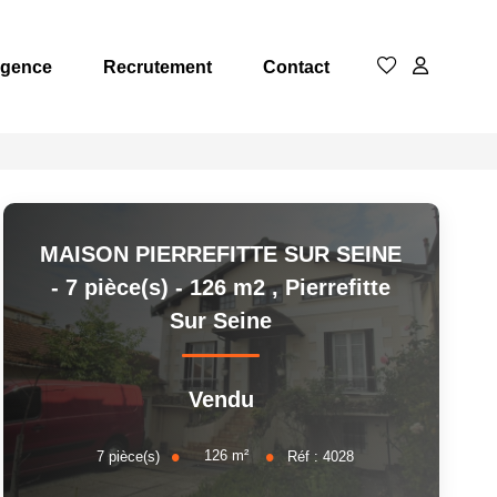
Agence
Recrutement
Contact
MAISON PIERREFITTE SUR SEINE
- 7 pièce(s) - 126 m2
,
Pierrefitte
Sur Seine
Vendu
126
m²
7
pièce(s)
Réf :
4028