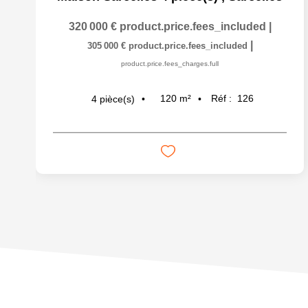
320 000 €
product.price.fees_included
|
|
305 000 €
product.price.fees_included
product.price.fees_charges.full
120
m²
Réf :
126
4
pièce(s)