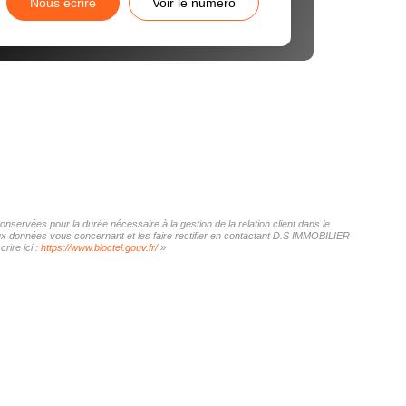
Nous écrire
Voir le numéro
nservées pour la durée nécessaire à la gestion de la relation client dans le
 aux données vous concernant et les faire rectifier en contactant D.S IMMOBILIER
rire ici :
https://www.bloctel.gouv.fr/
»