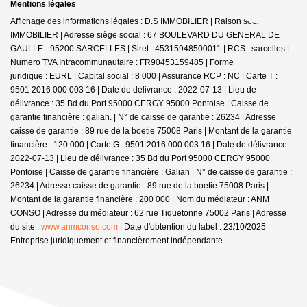
Mentions légales
Affichage des informations légales : D.S IMMOBILIER | Raison sociale : DS
IMMOBILIER | Adresse siège social : 67 BOULEVARD DU GENERAL DE
GAULLE - 95200 SARCELLES | Siret : 45315948500011 | RCS : sarcelles |
Numero TVA Intracommunautaire : FR90453159485 | Forme
juridique : EURL | Capital social : 8 000 | Assurance RCP : NC |
Carte T :
9501 2016 000 003 16 | Date de délivrance : 2022-07-13 | Lieu de
délivrance : 35 Bd du Port 95000 CERGY 95000 Pontoise | Caisse de
garantie financière : galian. | N° de caisse de garantie : 26234 | Adresse
caisse de garantie : 89 rue de la boetie 75008 Paris | Montant de la garantie
financière : 120 000 | Carte G : 9501 2016 000 003 16 | Date de délivrance :
2022-07-13 | Lieu de délivrance : 35 Bd du Port 95000 CERGY 95000
Pontoise | Caisse de garantie financière : Galian | N° de caisse de garantie :
26234 | Adresse caisse de garantie : 89 rue de la boetie 75008 Paris |
Montant de la garantie financière : 200 000 | Nom du médiateur : ANM
CONSO | Adresse du médiateur : 62 rue Tiquetonne 75002 Paris | Adresse
du site :
www.anmconso.com
| Date d'obtention du label : 23/10/2025
Entreprise juridiquement et financièrement indépendante