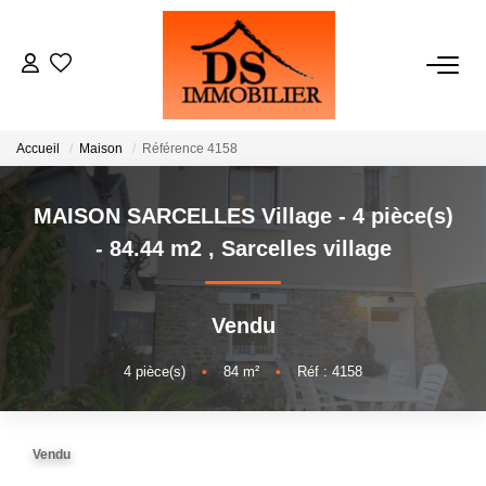
ACHATS
Accueil
Maison
Référence 4158
LOCATIONS
MAISON SARCELLES Village - 4 pièce(s)
ESTIMATION
- 84.44 m2
,
Sarcelles village
GESTION
Vendu
NOTRE AGENCE
4
pièce(s)
•
84
m²
•
Réf : 4158
RECRUTEMENT
Vendu