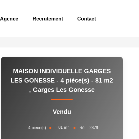
 Agence
Recrutement
Contact
MAISON INDIVIDUELLE GARGES
LES GONESSE - 4 pièce(s) - 81 m2
,
Garges Les Gonesse
Vendu
81
m²
4
pièce(s)
Réf :
2879