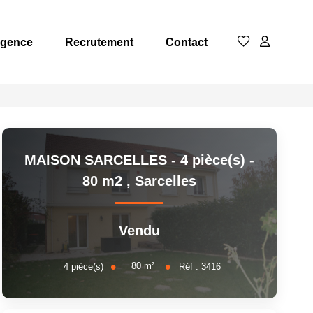
Agence
Recrutement
Contact
MAISON SARCELLES - 4 pièce(s) -
80 m2
,
Sarcelles
Vendu
80
m²
4
pièce(s)
Réf :
3416