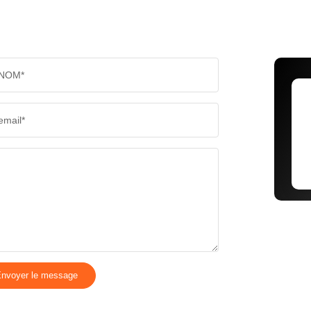
NOM*
email*
nvoyer le message