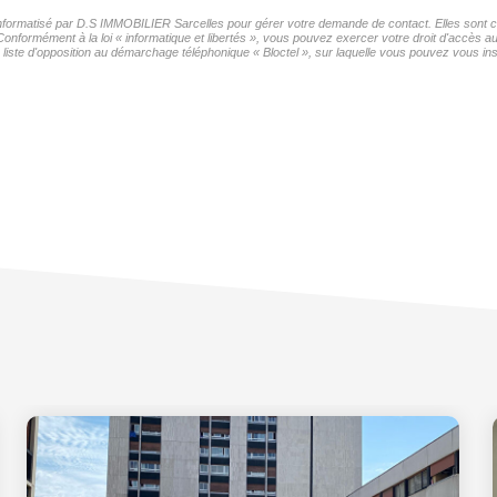
r informatisé par D.S IMMOBILIER Sarcelles pour gérer votre demande de contact. Elles sont co
 Conformément à la loi « informatique et libertés », vous pouvez exercer votre droit d'accès
iste d'opposition au démarchage téléphonique « Bloctel », sur laquelle vous pouvez vous insc