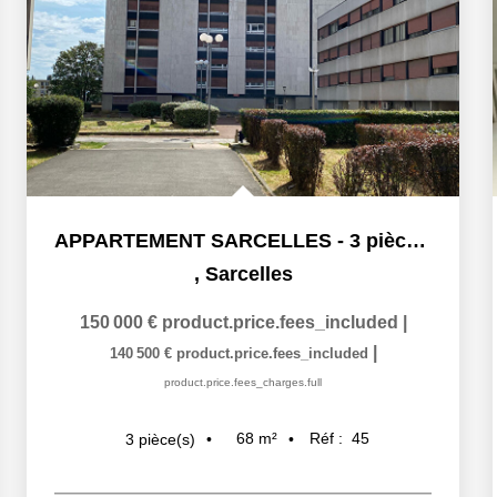
APPARTEMENT SARCELLES - 3 pièce(s) - 67.13 m2
,
Sarcelles
150 000 €
product.price.fees_included
|
|
140 500 €
product.price.fees_included
product.price.fees_charges.full
68
m²
Réf :
45
3
pièce(s)