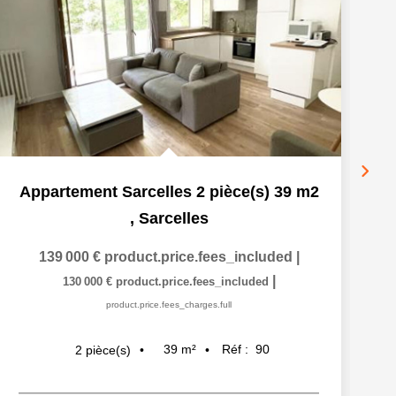
Appartement Sarcelles 2 pièce(s) 39 m2
,
Sarcelles
139 000 €
product.price.fees_included
|
|
130 000 €
product.price.fees_included
product.price.fees_charges.full
39
m²
Réf :
90
2
pièce(s)