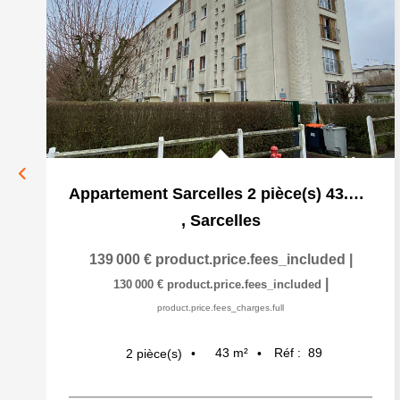
Appartement Sarcelles 2 pièce(s) 43.28 m2
,
Sarcelles
139 000 €
product.price.fees_included
|
|
130 000 €
product.price.fees_included
product.price.fees_charges.full
43
m²
Réf :
89
2
pièce(s)