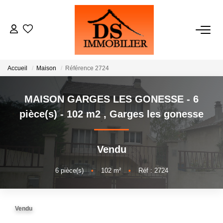
ACHATS
Accueil
Maison
Référence 2724
LOCATIONS
MAISON GARGES LES GONESSE - 6
ESTIMATION
pièce(s) - 102 m2
,
Garges les gonesse
GESTION
Vendu
NOTRE AGENCE
6
pièce(s)
•
102
m²
•
Réf : 2724
RECRUTEMENT
Vendu